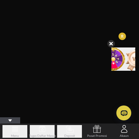
Menu
Tugas Daftar Masuk
Deposit
Pusat Promosi
Akaun