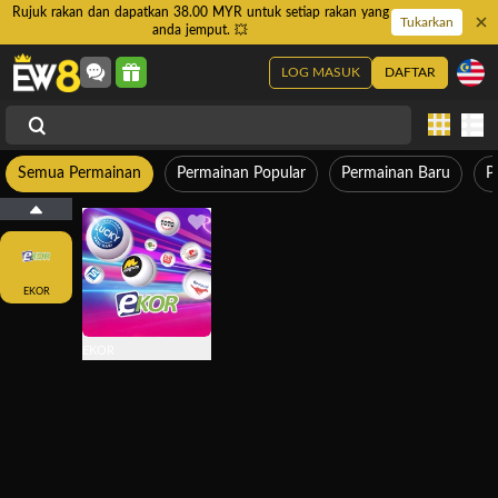
Rujuk rakan dan dapatkan 38.00 MYR untuk setiap rakan yang
Tukarkan
anda jemput. 💥
LOG MASUK
DAFTAR
Semua Permainan
Permainan Popular
Permainan Baru
P
EKOR
EKOR