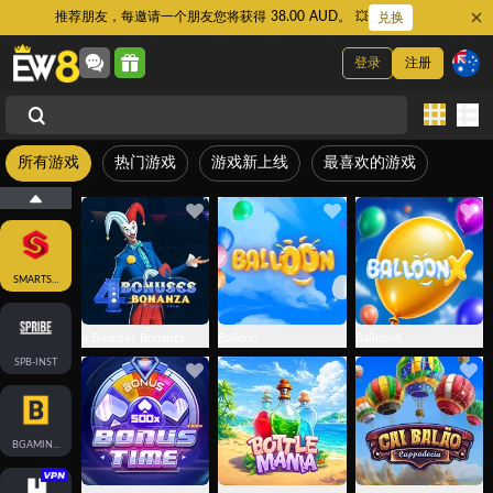
推荐朋友，每邀请一个朋友您将获得 38.00 AUD。 💥
兑换
登录
注册
所有游戏
热门游戏
游戏新上线
最喜欢的游戏
SMARTSOFT-INSTANTWIN
4 Bonuses Bonanza
Balloon
BalloonX
SPB-INST
BGAMING-INST