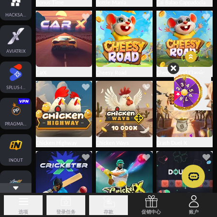
Bonus Time
Bottle Mania
Cai Balao Cappadocia
HACKSAW-INST
AVIATRIX
CarX
Cheesy Road
Cheesy Road Classic
SPLUS-INSTANTWIN
PRAGMATICPLAY
Chicken Highway
Chicken Ways
Crash Duel X
INOUT
LIVE22
选项
登录任务
存款
促销中心
账户
CricketerX
CricketX
DoubleX