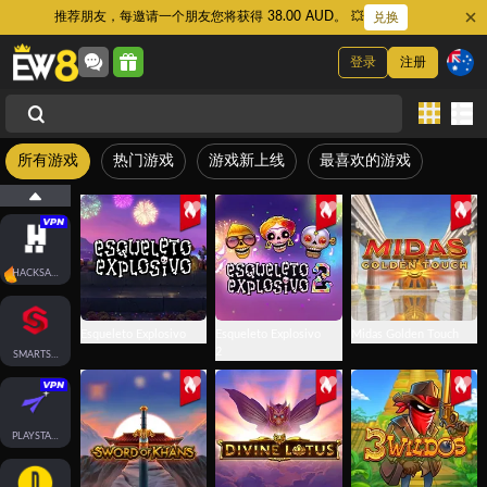
推荐朋友，每邀请一个朋友您将获得 38.00 AUD。 💥
兑换
JILI
登录
注册
NEXTSPIN
所有游戏
热门游戏
游戏新上线
最喜欢的游戏
JOKER
HACKSAWGAMING
Esqueleto Explosivo
Esqueleto Explosivo
Midas Golden Touch
2
SMARTSOFT
PLAYSTARGAMING